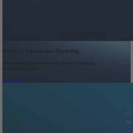
Building Information Modeling
Wenn Gebäudeplanung und -bewirtschaftung
ineinandergreifen
Weiterlesen