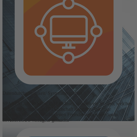
Datendurchgängigkeit/ Systemintegration
SPARTACUS ist keine CAFM-Insel, sondern ein System, welches
sich in die bestehende IT-Landschaft integriert. Wichtige
Informationen aus verschiedenen Fremdsystemen werden in
SPARTACUS verfügbar gemacht.