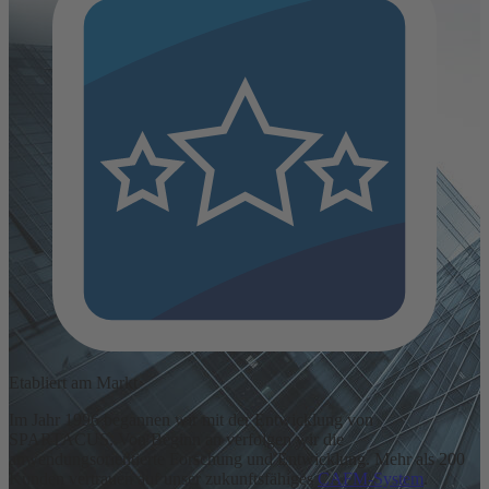
Etabliert am Markt
Im Jahr 1996 begannen wir mit der Entwicklung von
SPARTACUS. Von Beginn an verfolgen wir die
anwendungsorientierte Forschung und Entwicklung. Mehr als 200
Kunden vertrauen auf unser zukunftsfähiges
CAFM-System
.