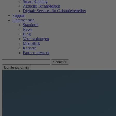
Smart Building
Aktuelle Technologien
Digitale Services für Gebäudebetreiber
Support
Unternehmen
Standorte
News
Blog
Veranstaltungen
Mediathek
Karriere
Partnernetzwerk
Search">
Beratungstermin