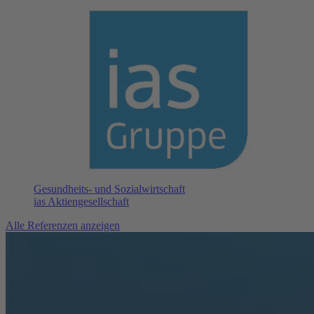
Gesundheits- und Sozialwirtschaft
ias Aktiengesellschaft
Alle Referenzen anzeigen