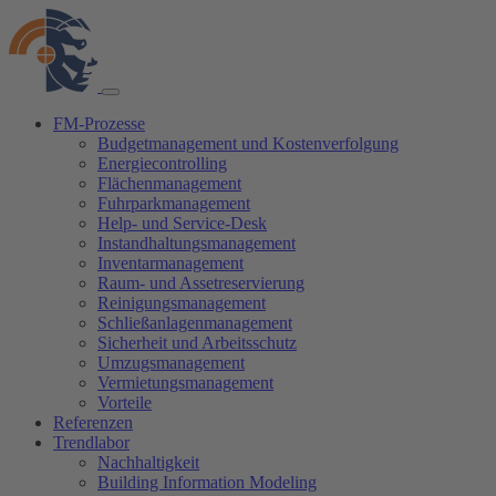
FM-Prozesse
Budgetmanagement und Kostenverfolgung
Energiecontrolling
Flächenmanagement
Fuhrparkmanagement
Help- und Service-Desk
Instandhaltungsmanagement
Inventarmanagement
Raum- und Assetreservierung
Reinigungsmanagement
Schließanlagenmanagement
Sicherheit und Arbeitsschutz
Umzugsmanagement
Vermietungsmanagement
Vorteile
Referenzen
Trendlabor
Nachhaltigkeit
Building Information Modeling