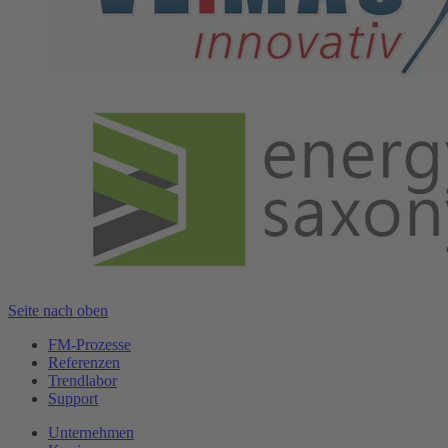
Seite nach oben
FM-Prozesse
Referenzen
Trendlabor
Support
Unternehmen