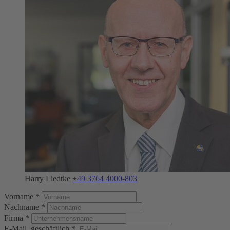
Harry Liedtke
+49 3764 4000-803
Vorname *
Nachname *
Firma *
E-Mail, geschäftlich *