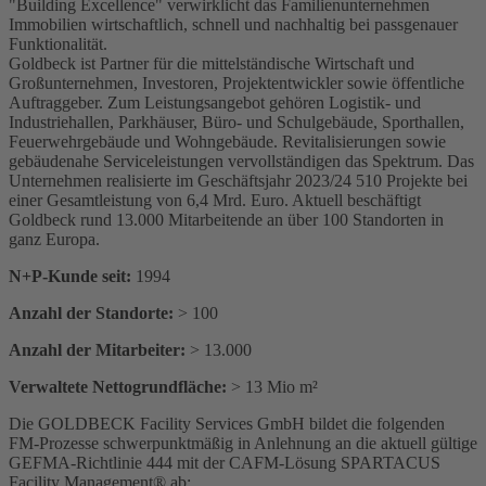
"Building Excellence" verwirklicht das Familienunternehmen
Immobilien wirtschaftlich, schnell und nachhaltig bei passgenauer
Funktionalität.
Goldbeck ist Partner für die mittelständische Wirtschaft und
Großunternehmen, Investoren, Projektentwickler sowie öffentliche
Auftraggeber. Zum Leistungsangebot gehören Logistik- und
Industriehallen, Parkhäuser, Büro- und Schulgebäude, Sporthallen,
Feuerwehrgebäude und Wohngebäude. Revitalisierungen sowie
gebäudenahe Serviceleistungen vervollständigen das Spektrum. Das
Unternehmen realisierte im Geschäftsjahr 2023/24 510 Projekte bei
einer Gesamtleistung von 6,4 Mrd. Euro. Aktuell beschäftigt
Goldbeck rund 13.000 Mitarbeitende an über 100 Standorten in
ganz Europa.
N+P-Kunde seit:
1994
Anzahl der Standorte:
> 100
Anzahl der Mitarbeiter:
> 13.000
Verwaltete Nettogrundfläche:
> 13 Mio m²
Die GOLDBECK Facility Services GmbH bildet die folgenden
FM-Prozesse schwerpunktmäßig in Anlehnung an die aktuell gültige
GEFMA-Richtlinie 444 mit der CAFM-Lösung SPARTACUS
Facility Management® ab: