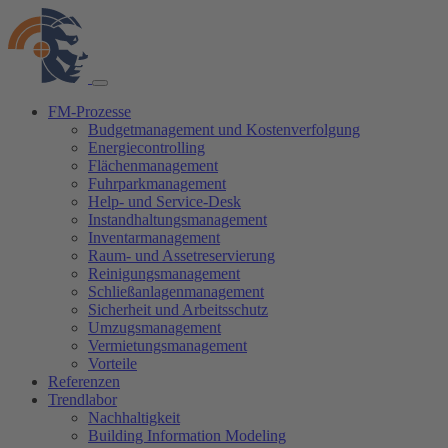
FM-Prozesse
Budgetmanagement und Kostenverfolgung
Energiecontrolling
Flächenmanagement
Fuhrparkmanagement
Help- und Service-Desk
Instandhaltungsmanagement
Inventarmanagement
Raum- und Assetreservierung
Reinigungsmanagement
Schließanlagenmanagement
Sicherheit und Arbeitsschutz
Umzugsmanagement
Vermietungsmanagement
Vorteile
Referenzen
Trendlabor
Nachhaltigkeit
Building Information Modeling