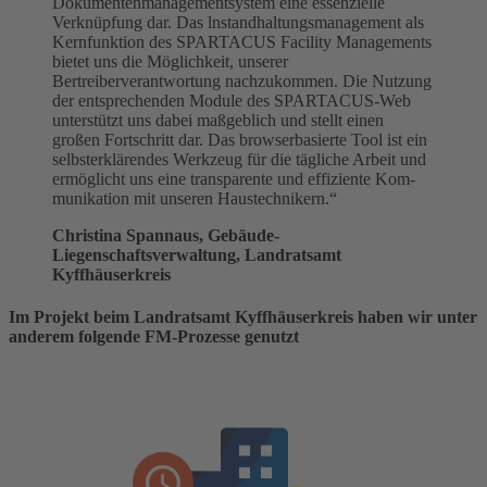
Dokumentenmanagementsystem eine essenzielle
Verknüp­fung dar. Das lnstandhaltungsmanagement als
Kernfunktion des SPARTACUS Facility Managements
bietet uns die Möglichkeit, unserer
Bertreiberverantwortung nachzukommen. Die Nutzung
der entsprechenden Module des SPARTACUS-Web
unterstützt uns dabei maß­geblich und stellt einen
großen Fortschritt dar. Das browserbasierte Tool ist ein
selbsterklären­des Werkzeug für die tägliche Arbeit und
ermöglicht uns eine transparente und effiziente Kom­
munikation mit unseren Haustechnikern.“
Christina Spannaus, Gebäude-
Liegenschaftsverwaltung, Landratsamt
Kyffhäuserkreis
Im Projekt beim Landratsamt Kyffhäuserkreis haben wir unter
anderem folgende FM-Prozesse genutzt