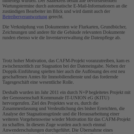
hinterlegt wurden. Der Saalekreis behält alle bevorstehenden
Wartungstermine durch automatische E-Mail-Informationen an die
zuständigen Bearbeiter im Blick und wird damit auch der
Betreiberverantwortung
gerecht.
Die Verknüpfung von Dokumenten wie Flurkarten, Grundbücher,
Zeichnungen und andere für die Gebäude relevanten Dokumente
runden ebenso wie die Inventarverwaltung die Datenpflege ab.
Trotz hoher Motivation, das CAFM-Projekt voranzutreiben, kam es
zwischenzeitlich zur Stagnation bei der Dateneingabe. Neben der
Doppik-Einführung spielten hier auch die Auflösung des erst neu
geschaffenen Amtes für Immobiliendienste und das fordernde
Tagesgeschäft eine wesentliche Rolle.
Deshalb wurden im Jahr 2011 ein durch N+P begleitetes Projekt mit
der Genossenschaft Kommunale IT-UNION eG (KITU)
hervorgerufen. Ziel des Projektes war es, durch die
Zusammenfassung und Verdeutlichung des bisher Erreichten, die
Analyse der Stagnationsgründe und die Herausarbeitung einer
weiteren Vorgehensweise wieder Motivation für das CAFM-Projekt
zu schaffen. In diesem Zuge wurden auch noch einmal
Anwenderschulungen durchgeführt. Die Übernahme eines