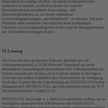
Immobilienverwaltung schaffen, um damit Einsparpotenziale
aufdecken zu können. Außerdem strebte das Amt für
Immobiliendienste detaillierte Auswertungs- und
Reportmöglichkeiten an, um damit verlässliche
Entscheidungsgrundlagen „per Knopfdruck“ zu erhalten. Die neue
Plattform sollte weiterhin Unterstützung beim rechtzeitigen
Erkennen von Unregelmäßigkeiten leisten und als Managementtool
mit Terminüberwachungen dienen.
IT-Lösung
Zur Auswahl einer geeigneten Software gründete sich die
Arbeitsgemeinschaft „CAFM-Software“ bestehend aus sechs
Mitarbeitern. Darauffolgend präsentierten fünf Softwareanbieter ihr
System inklusive der Kosten. Zwei Anbieter kamen in die engere
Auswahl und stellten schließlich ihre Testversionen zur Verfügung.
Nach dem Testlauf fiel die Entscheidung auf SPARTACUS Facility
Management® (SPARTACUS), die Softwareentwicklung der N+P
Informationssysteme GmbH (N+P).
SPARTACUS überzeugte u. a. durch den modularen Aufbau, der es
ermöglicht, sukzessive neue FM-Prozesse mit SPARTACUS
abzubilden. Außerdem sprachen die moderne und nutzerfreundliche