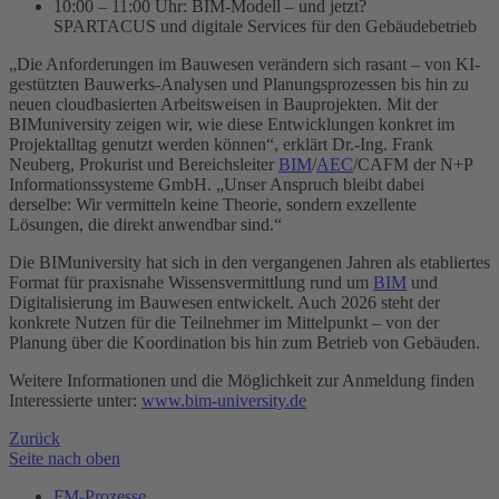
10:00 – 11:00 Uhr: BIM-Modell – und jetzt?
SPARTACUS und digitale Services für den Gebäudebetrieb
„Die Anforderungen im Bauwesen verändern sich rasant – von KI-
gestützten Bauwerks-Analysen und Planungsprozessen bis hin zu
neuen cloudbasierten Arbeitsweisen in Bauprojekten. Mit der
BIMuniversity zeigen wir, wie diese Entwicklungen konkret im
Projektalltag genutzt werden können“, erklärt Dr.-Ing. Frank
Neuberg, Prokurist und Bereichsleiter
BIM
/
AEC
/CAFM der N+P
Informationssysteme GmbH. „Unser Anspruch bleibt dabei
derselbe: Wir vermitteln keine Theorie, sondern exzellente
Lösungen, die direkt anwendbar sind.“
Die BIMuniversity hat sich in den vergangenen Jahren als etabliertes
Format für praxisnahe Wissensvermittlung rund um
BIM
und
Digitalisierung im Bauwesen entwickelt. Auch 2026 steht der
konkrete Nutzen für die Teilnehmer im Mittelpunkt – von der
Planung über die Koordination bis hin zum Betrieb von Gebäuden.
Weitere Informationen und die Möglichkeit zur Anmeldung finden
Interessierte unter:
www.bim-university.de
Zurück
Seite nach oben
FM-Prozesse