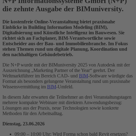
N+P Informationssysteme GmbH (N+P)
die zehnte Ausgabe der BIMuniversity.
Die kostenfreie Online-Veranstaltung bietet praxisnahe
Einblicke in Building Information Modeling (BIM),
Digitalisierung und Künstliche Intelligenz im Bauwesen. Sie
richtet sich an Fachplaner, BIM-Verantwortliche sowie
Entscheider aus der Bau- und Immobilienbranche. Im Fokus
stehen Themen rund um digitale Planung, Koordination und
den nachhaltigen Gebäudebetrieb.
Die N+P wurde mit der BIMuniversity 2025 von Autodesk mit der
Auszeichnung „Marketing Partner of the Year“ geehrt. Der
Weltmarktführer im Bereich CAD- und
BIM
-Software würdigte das
Format als besonders gelungene Veranstaltung rund um praxisnahe
Wissensvermittlung im
BIM
-Umfeld.
In diesem Jahr erwarten die Teilnehmer an drei Veranstaltungstagen
mehrere kompakte Webinare mit direktem Anwendungsbezug:
Lösungen aus der Praxis, neue Technologien sowie konkrete
Methoden für den Arbeitsalltag.
Dienstag, 23.06.2026
09:00 – 10:00 Uhr: Wird Forma schon bald Revit ersetzen?