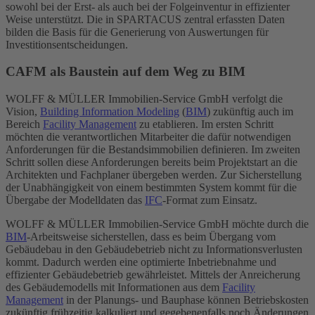
sowohl bei der Erst- als auch bei der Folgeinventur in effizienter
Weise unterstützt. Die in SPARTACUS zentral erfassten Daten
bilden die Basis für die Generierung von Auswertungen für
Investitionsentscheidungen.
CAFM als Baustein auf dem Weg zu BIM
WOLFF & MÜLLER Immobilien-Service GmbH verfolgt die
Vision,
Building Information Modeling
(
BIM
) zukünftig auch im
Bereich
Facility Management
zu etablieren. Im ersten Schritt
möchten die verantwortlichen Mitarbeiter die dafür notwendigen
Anforderungen für die Bestandsimmobilien definieren. Im zweiten
Schritt sollen diese Anforderungen bereits beim Projektstart an die
Architekten und Fachplaner übergeben werden. Zur Sicherstellung
der Unabhängigkeit von einem bestimmten System kommt für die
Übergabe der Modelldaten das
IFC
-Format zum Einsatz.
WOLFF & MÜLLER Immobilien-Service GmbH möchte durch die
BIM
-Arbeitsweise sicherstellen, dass es beim Übergang vom
Gebäudebau in den Gebäudebetrieb nicht zu Informationsverlusten
kommt. Dadurch werden eine optimierte Inbetriebnahme und
effizienter Gebäudebetrieb gewährleistet. Mittels der Anreicherung
des Gebäudemodells mit Informationen aus dem
Facility
Management
in der Planungs- und Bauphase können Betriebskosten
zukünftig frühzeitig kalkuliert und gegebenenfalls noch Änderungen